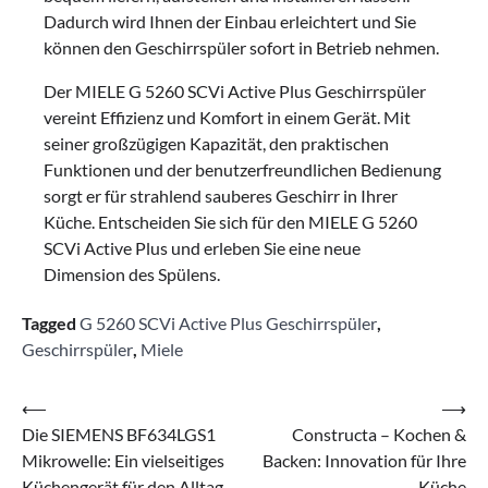
Dadurch wird Ihnen der Einbau erleichtert und Sie
können den Geschirrspüler sofort in Betrieb nehmen.
Der MIELE G 5260 SCVi Active Plus Geschirrspüler
vereint Effizienz und Komfort in einem Gerät. Mit
seiner großzügigen Kapazität, den praktischen
Funktionen und der benutzerfreundlichen Bedienung
sorgt er für strahlend sauberes Geschirr in Ihrer
Küche. Entscheiden Sie sich für den MIELE G 5260
SCVi Active Plus und erleben Sie eine neue
Dimension des Spülens.
Tagged
G 5260 SCVi Active Plus Geschirrspüler
,
Geschirrspüler
,
Miele
Beitragsnavigation
⟵
⟶
Die SIEMENS BF634LGS1
Constructa – Kochen &
Mikrowelle: Ein vielseitiges
Backen: Innovation für Ihre
Küchengerät für den Alltag
Küche