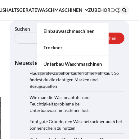
USHALTSGERÄTE
WASCHMASCHINEN
ZUBEHÖR
Suchen
Einbauwaschmaschinen
Suchen
Trockner
Neueste Beiträge
Unterbau Waschmaschinen
Hausgeräte-Zubehör kaufen ohne Fehlkauf: So
findest du die richtigen Marken und
Bezugsquellen
Wie man die Wärmeabfuhr und
Feuchtigkeitsprobleme bei
Unterbauwaschmaschinen löst
Fünf gute Gründe, den Wäschetrockner auch bei
Sonnenschein zu nutzen