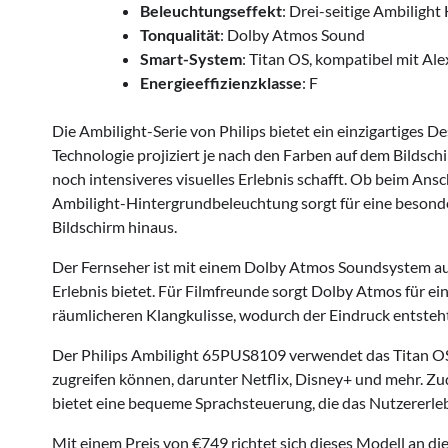
Beleuchtungseffekt
: Drei-seitige Ambiligh
Tonqualität
: Dolby Atmos Sound
Smart-System
: Titan OS, kompatibel mit Al
Energieeffizienzklasse
: F
Die Ambilight-Serie von Philips bietet ein einzigartiges D
Technologie projiziert je nach den Farben auf dem Bildsc
noch intensiveres visuelles Erlebnis schafft. Ob beim Ans
Ambilight-Hintergrundbeleuchtung sorgt für eine besond
Bildschirm hinaus.
Der Fernseher ist mit einem Dolby Atmos Soundsystem au
Erlebnis bietet. Für Filmfreunde sorgt Dolby Atmos für e
räumlicheren Klangkulisse, wodurch der Eindruck entsteht
Der Philips Ambilight 65PUS8109 verwendet das Titan OS
zugreifen können, darunter Netflix, Disney+ und mehr. Zu
bietet eine bequeme Sprachsteuerung, die das Nutzererleb
Mit einem Preis von €749 richtet sich dieses Modell an die