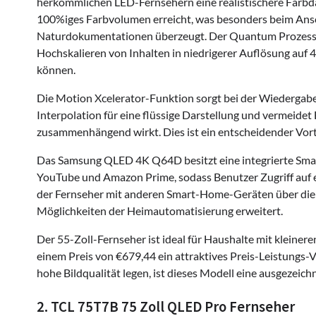
herkömmlichen LED-Fernsehern eine realistischere Farbd
100%iges Farbvolumen erreicht, was besonders beim Ansc
Naturdokumentationen überzeugt. Der Quantum Prozessor 
Hochskalieren von Inhalten in niedrigerer Auflösung auf 4K
können.
Die Motion Xcelerator-Funktion sorgt bei der Wiedergabe
Interpolation für eine flüssige Darstellung und vermeide
zusammenhängend wirkt. Dies ist ein entscheidender Vorte
Das Samsung QLED 4K Q64D besitzt eine integrierte Smar
YouTube und Amazon Prime, sodass Benutzer Zugriff auf e
der Fernseher mit anderen Smart-Home-Geräten über die
Möglichkeiten der Heimautomatisierung erweitert.
Der 55-Zoll-Fernseher ist ideal für Haushalte mit kleine
einem Preis von €679,44 ein attraktives Preis-Leistungs-
hohe Bildqualität legen, ist dieses Modell eine ausgezeich
2. TCL 75T7B 75 Zoll QLED Pro Fernseher