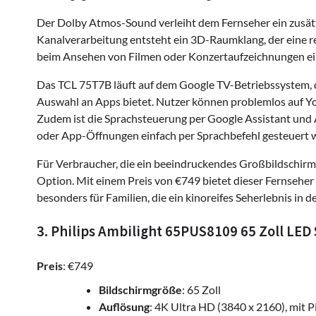
Der Dolby Atmos-Sound verleiht dem Fernseher ein zusätz
Kanalverarbeitung entsteht ein 3D-Raumklang, der eine 
beim Ansehen von Filmen oder Konzertaufzeichnungen ein
Das TCL 75T7B läuft auf dem Google TV-Betriebssystem, 
Auswahl an Apps bietet. Nutzer können problemlos auf Yo
Zudem ist die Sprachsteuerung per Google Assistant und
oder App-Öffnungen einfach per Sprachbefehl gesteuert
Für Verbraucher, die ein beeindruckendes Großbildschirm-
Option. Mit einem Preis von €749 bietet dieser Fernseher
besonders für Familien, die ein kinoreifes Seherlebnis i
3. Philips Ambilight 65PUS8109 65 Zoll LED
Preis
: €749
Bildschirmgröße
: 65 Zoll
Auflösung
: 4K Ultra HD (3840 x 2160), mit P