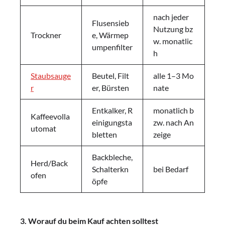
nach jeder
Flusensieb
Nutzung bz
Trockner
e, Wärmep
w. monatlic
umpenfilter
h
Staubsauge
Beutel, Filt
alle 1–3 Mo
r
er, Bürsten
nate
Entkalker, R
monatlich b
Kaffeevolla
einigungsta
zw. nach An
utomat
bletten
zeige
Backbleche,
Herd/Back
Schalterkn
bei Bedarf
ofen
öpfe
3. Worauf du beim Kauf achten solltest