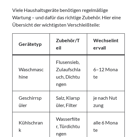
Viele Haushaltsgeräte benötigen regelmäßige
Wartung – und dafür das richtige Zubehör. Hier eine
Übersicht der wichtigsten Verschleißteile:
Zubehör/T
Wechselint
Gerätetyp
eil
ervall
Flusensieb,
Waschmasc
Zulaufschla
6–12 Mona
hine
uch, Dichtu
te
ngen
Geschirrsp
Salz, Klarsp
je nach Nut
üler
üler, Filter
zung
Wasserfilte
Kühlschran
alle 6 Mona
r, Türdichtu
k
te
ngen