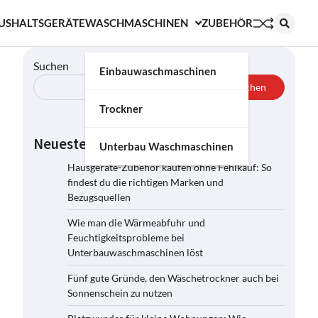
USHALTSGERÄTE
WASCHMASCHINEN
ZUBEHÖR
Suchen
Einbauwaschmaschinen
Suchen
Trockner
Neueste Beiträge
Unterbau Waschmaschinen
Hausgeräte-Zubehör kaufen ohne Fehlkauf: So
findest du die richtigen Marken und
Bezugsquellen
Wie man die Wärmeabfuhr und
Feuchtigkeitsprobleme bei
Unterbauwaschmaschinen löst
Fünf gute Gründe, den Wäschetrockner auch bei
Sonnenschein zu nutzen