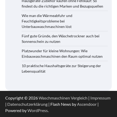
Hausgeräte-Zubehör kaufen ohne Fehlkauf: So
findest du die richtigen Marken und Bezugsquellen
Wie man die Wärmeabfuhr und
Feuchtigkeitsprobleme bei
Unterbauwaschmaschinen löst
Fünf gute Gründe, den Wäschetrockner auch bei
Sonnenschein zu nutzen
Platzwunder für kleine Wohnungen: Wie
Einbauwaschmaschinen den Raum optimal nutzen
10 praktische Haushaltsgeräte zur Steigerung der
Lebensqualität
Copyright © 2026
Waschmaschinen Vergleich
|
Impressum
|
Datenschutzerklärung
| Flash News by
Ascendoor
|
Powered by
WordPress
.