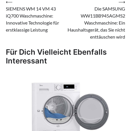
Beitragsnavigation
⟵
⟶
SIEMENS WM 14 VM 43
Die SAMSUNG
iQ700 Waschmaschine:
WW11BB945AGMS2
Innovative Technologie für
Waschmaschine: Ein
erstklassige Leistung
Haushaltsgerät, das Sie nicht
enttäuschen wird
Für Dich Vielleicht Ebenfalls
Interessant